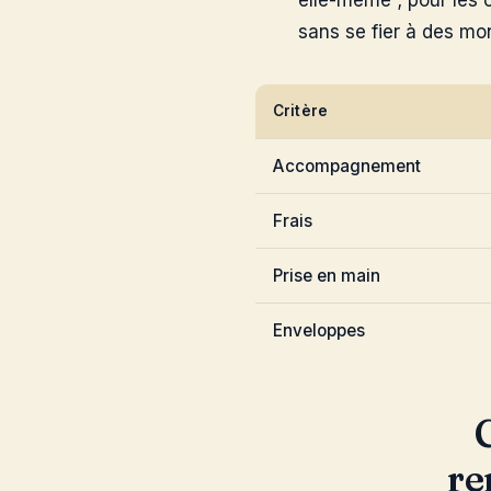
elle-même ; pour les c
sans se fier à des mon
Critère
Accompagnement
Frais
Prise en main
Enveloppes
re