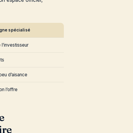
on espace officiel,
igne spécialisé
l’investisseur
ts
eu d’aisance
n l’offre
e
ire