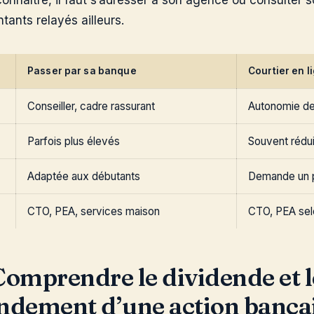
onnaître, il faut s’adresser à son agence ou consulter s
tants relayés ailleurs.
Passer par sa banque
Courtier en l
Conseiller, cadre rassurant
Autonomie de 
Parfois plus élevés
Souvent rédui
Adaptée aux débutants
Demande un p
CTO, PEA, services maison
CTO, PEA selo
Comprendre le dividende et l
ndement d’une action banca