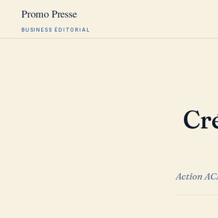
BUSINESS ÉDITORIAL
Aller
au
contenu
C
Action ACA