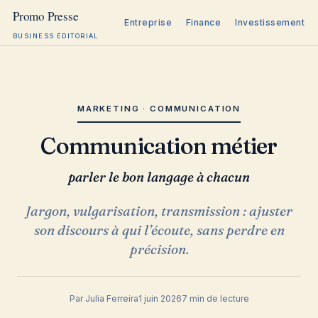
Entreprise
Finance
Investissement
BUSINESS ÉDITORIAL
Aller
au
contenu
MARKETING · COMMUNICATION
Communication métier
parler le bon langage à chacun
Jargon, vulgarisation, transmission : ajuster
son discours à qui l’écoute, sans perdre en
précision.
Par Julia Ferreira
1 juin 2026
7 min de lecture