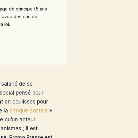
age de principe (5 ans
R) avec des cas de
 loi.
 salarié de se
 social pensé pour
nt en coulisses pour
e la
banque postale
»
le qu’un acteur
anismes ; il est
lisé. Promo Presse est