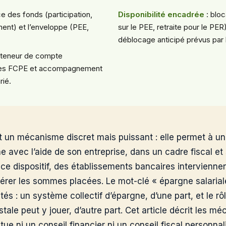
ce des fonds (participation,
Disponibilité encadrée
: bloc
ent) et l’enveloppe (PEE,
sur le PEE, retraite pour le PE
déblocage anticipé prévus par la
 teneur de compte
 des FCPE et accompagnement
rié.
st un mécanisme discret mais puissant : elle permet à un
e avec l’aide de son entreprise, dans un cadre fiscal et
 ce dispositif, des établissements bancaires intervienne
gérer les sommes placées. Le mot-clé « épargne salarial
tés : un système collectif d’épargne, d’une part, et le rô
e peut y jouer, d’autre part. Cet article décrit les méc
itue ni un conseil financier ni un conseil fiscal personna