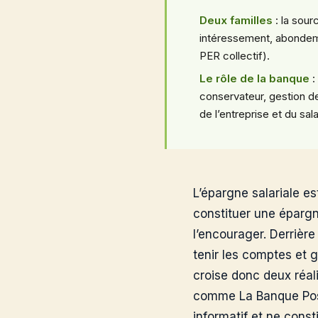
Deux familles
: la sour
intéressement, abondem
PER collectif).
Le rôle de la banque
:
conservateur, gestion
de l’entreprise et du sala
L’épargne salariale e
constituer une épargn
l’encourager. Derrière
tenir les comptes et 
croise donc deux réali
comme La Banque Postal
informatif et ne const