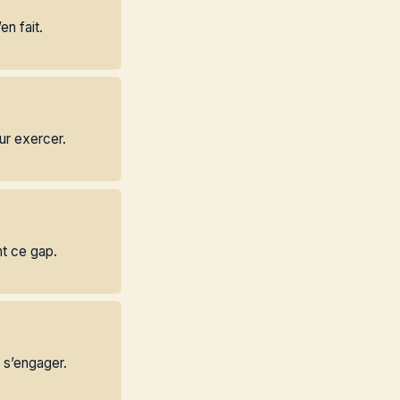
en fait.
ur exercer.
nt ce gap.
e s’engager.