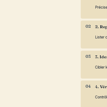
Précise
2. Re
Lister 
3. Ide
Cibler 
4. Vér
Contrôl