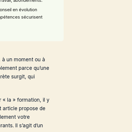
Travail, abondements.
onseil en évolution
ompétences sécurisent
e, à un moment ou à
mplement parce qu’une
ète surgit, qui
« la » formation, il y
t article propose de
llement votre
nts. Il s’agit d’un