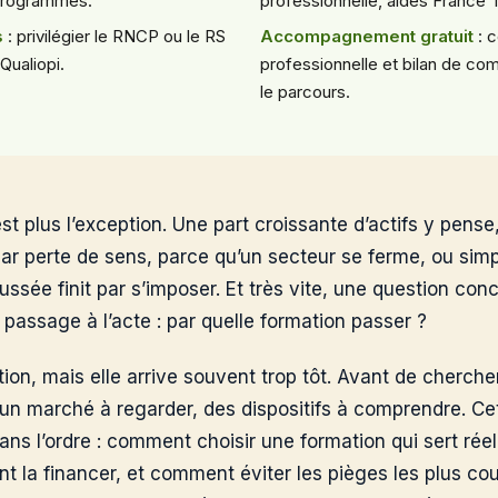
programmes.
professionnelle, aides France 
s
: privilégier le RNCP ou le RS
Accompagnement gratuit
: c
Qualiopi.
professionnelle et bilan de c
le parcours.
st plus l’exception. Une part croissante d’actifs y pens
 par perte de sens, parce qu’un secteur se ferme, ou si
sée finit par s’imposer. Et très vite, une question concr
 passage à l’acte : par quelle formation passer ?
on, mais elle arrive souvent trop tôt. Avant de chercher 
r, un marché à regarder, des dispositifs à comprendre. Ce
ans l’ordre : comment choisir une formation qui sert rée
la financer, et comment éviter les pièges les plus coura