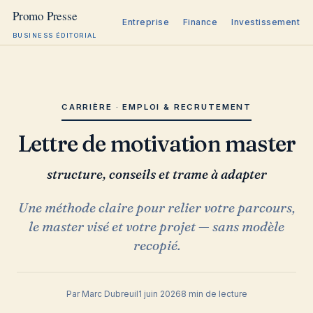
Entreprise
Finance
Investissement
BUSINESS ÉDITORIAL
Aller
au
contenu
CARRIÈRE · EMPLOI & RECRUTEMENT
Lettre de motivation master
structure, conseils et trame à adapter
Une méthode claire pour relier votre parcours,
le master visé et votre projet — sans modèle
recopié.
Par Marc Dubreuil
1 juin 2026
8 min de lecture