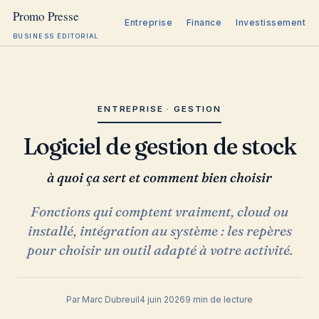
Entreprise
Finance
Investissement
BUSINESS ÉDITORIAL
Aller
au
contenu
ENTREPRISE · GESTION
Logiciel de gestion de stock
à quoi ça sert et comment bien choisir
Fonctions qui comptent vraiment, cloud ou
installé, intégration au système : les repères
pour choisir un outil adapté à votre activité.
Par Marc Dubreuil
4 juin 2026
9 min de lecture