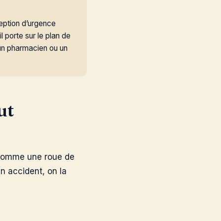
eption d’urgence
l porte sur le plan de
 un pharmacien ou un
ut
s comme une roue de
n accident, on la