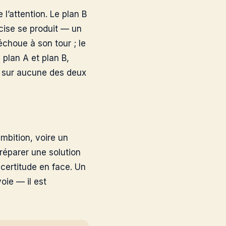
e l’attention. Le plan B
écise se produit — un
 échoue à son tour ; le
 plan A et plan B,
t sur aucune des deux
mbition, voire un
réparer une solution
incertitude en face. Un
oie — il est