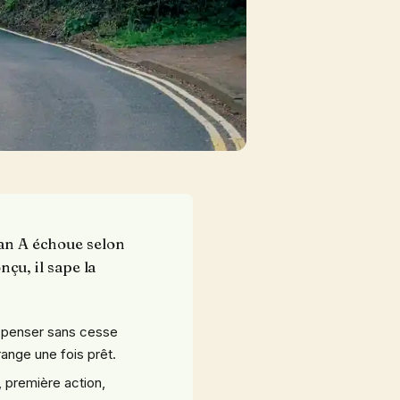
lan A échoue selon
nçu, il sape la
 penser sans cesse
 range une fois prêt.
 première action,