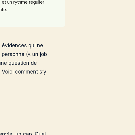
e et un rythme régulier
nte.
s évidences qui ne
 personne (« un job
 une question de
. Voici comment s’y
envie, un cap. Quel