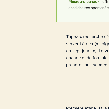
Plusieurs canaux
: offr
candidatures spontanées
Tapez « recherche d’e
servent à rien (« soi
en sept jours »). Le v
chance ni de formule 
prendre sans se menti
Première étape, et la