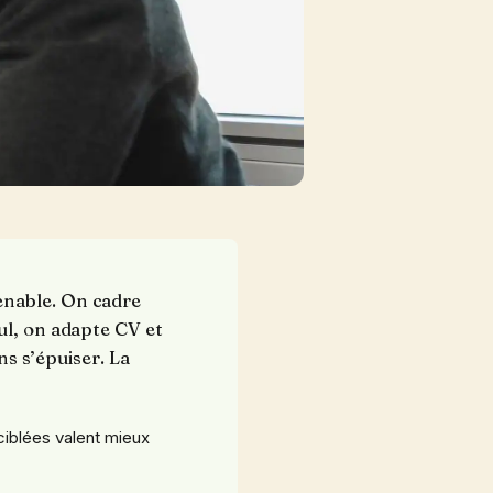
enable. On cadre
ul, on adapte CV et
ns s’épuiser. La
ciblées valent mieux