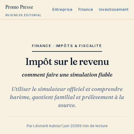
Entreprise
Finance
Investissement
BUSINESS ÉDITORIAL
Aller
au
contenu
FINANCE · IMPÔTS & FISCALITÉ
Impôt sur le revenu
comment faire une simulation fiable
Utiliser le simulateur officiel et comprendre
barème, quotient familial et prélèvement à la
source.
Par Léonard Aubrac
1 juin 2026
9 min de lecture